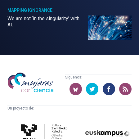
MAPPING IGNORANCE
We are not ‘in the singularity’ with
AI.
Mujeres
Síguenos:
con
ciencia
Un proyecto de:
Cátedra
Euskampus
de
Fundazioa
Cultura