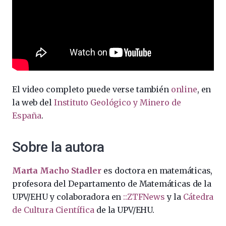
El video completo puede verse también
online
, en
la web del
Instituto Geológico y Minero de
España
.
Sobre la autora
Marta Macho Stadler
es doctora en matemáticas,
profesora del Departamento de Matemáticas de la
UPV/EHU y colaboradora en
::ZTFNews
y la
Cátedra
de Cultura Científica
de la UPV/EHU.