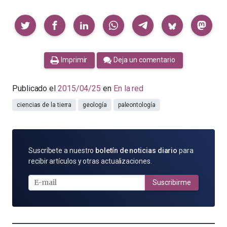
Compartir
Imprimir
Deja un comentario
Publicado el
2015/04/25
en
En la red
ciencias de la tierra
geología
paleontología
SUSCRÍBETE
Suscríbete a nuestro
boletín de noticias diario
para
POR
recibir artículos y otras actualizaciones.
E-
MAIL
Suscribirme