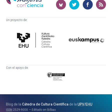
ciencia
Un proyecto de:
Cátedra
Euskampus
de
Fundazioa
Cultura
Científica
Con el apoyo de:
Eusko
Jaurlaritza
-
Zientzia,
Unibertsitate
Blog de la
Cátedra de Cultura Científica
de la
UPV
/
EHU
eta
ISSN
2529-900X
Editado en Bilbao
Berrikuntza