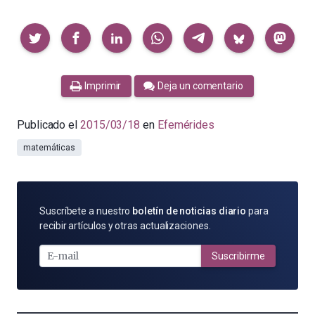
Compartir
Imprimir
Deja un comentario
Publicado el
2015/03/18
en
Efemérides
matemáticas
SUSCRÍBETE
Suscríbete a nuestro
boletín de noticias diario
para
POR
recibir artículos y otras actualizaciones.
E-
MAIL
Suscribirme