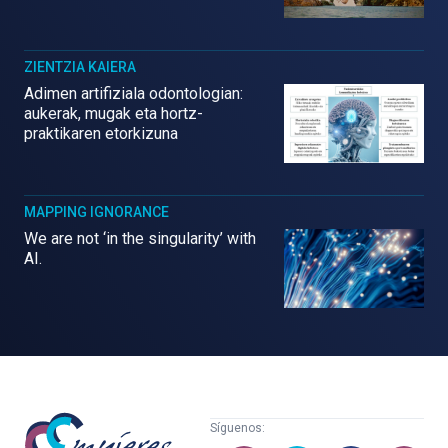
ZIENTZIA KAIERA
Adimen artifiziala odontologian:
aukerak, mugak eta hortz-
praktikaren etorkizuna
MAPPING IGNORANCE
We are not ‘in the singularity’ with
AI.
Mujeres
Síguenos:
con