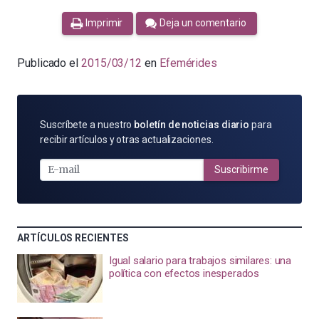
Imprimir
Deja un comentario
Publicado el
2015/03/12
en
Efemérides
SUSCRÍBETE
Suscríbete a nuestro
boletín de noticias diario
para
POR
recibir artículos y otras actualizaciones.
E-
MAIL
Suscribirme
ARTÍCULOS RECIENTES
Igual salario para trabajos similares: una
política con efectos inesperados