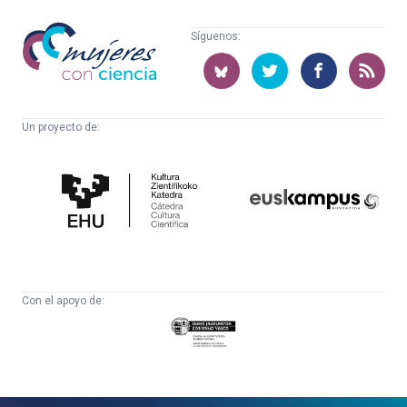
Mujeres
Síguenos:
con
ciencia
Un proyecto de:
Cátedra
Euskampus
de
Fundazioa
Cultura
Científica
Con el apoyo de:
Eusko
Jaurlaritza
-
Zientzia,