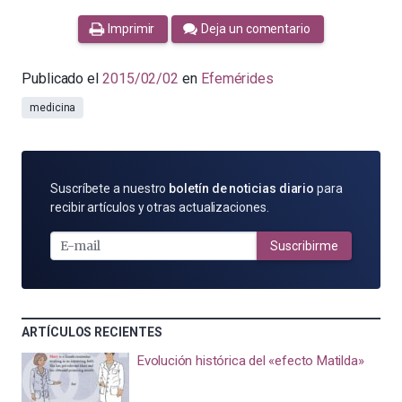
Imprimir
Deja un comentario
Publicado el
2015/02/02
en
Efemérides
medicina
SUSCRÍBETE
Suscríbete a nuestro
boletín de noticias diario
para
POR
recibir artículos y otras actualizaciones.
E-
MAIL
Suscribirme
ARTÍCULOS RECIENTES
Evolución histórica del «efecto Matilda»