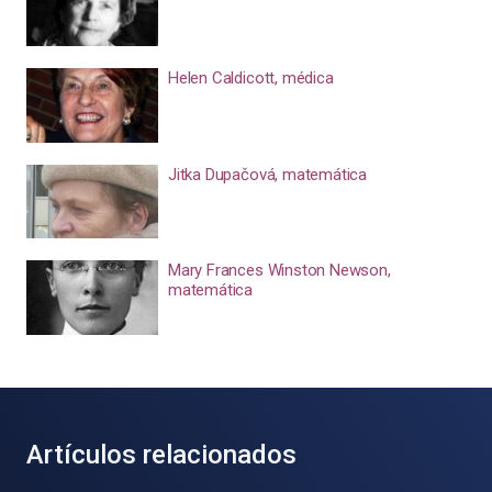
Helen Caldicott, médica
Jitka Dupačová, matemática
Mary Frances Winston Newson,
matemática
Artículos relacionados