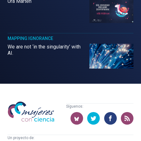
Ura Marten
MAPPING IGNORANCE
We are not ‘in the singularity’ with
AI.
Mujeres
Síguenos:
con
ciencia
Un proyecto de: