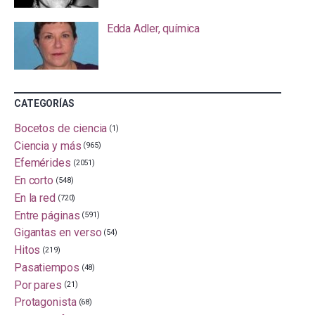
Edda Adler, química
CATEGORÍAS
Bocetos de ciencia
(1)
Ciencia y más
(965)
Efemérides
(2051)
En corto
(548)
En la red
(720)
Entre páginas
(591)
Gigantas en verso
(54)
Hitos
(219)
Pasatiempos
(48)
Por pares
(21)
Protagonista
(68)