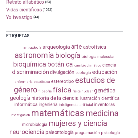
Retrato alfabético
(53)
Vidas científicas
(1092)
Yo investigo
(44)
ETIQUETAS
arte
arqueología
astrofísica
antropología
astronomía
biología
biología molecular
bioquímica
botánica
ciencia
cambio climático
discriminación
educación
divulgación
ecología
estudios de
estereotipo
enfermería
estadistica
género
física
genética
filosofía
física nuclear
geología
historia de la ciencia
ilustración científica
informática
ingeniería
inventoras
inteligencia artificial
matemáticas
medicina
investigación
mujeres y ciencia
microbiología
neurociencia
paleontología
programación
psicología