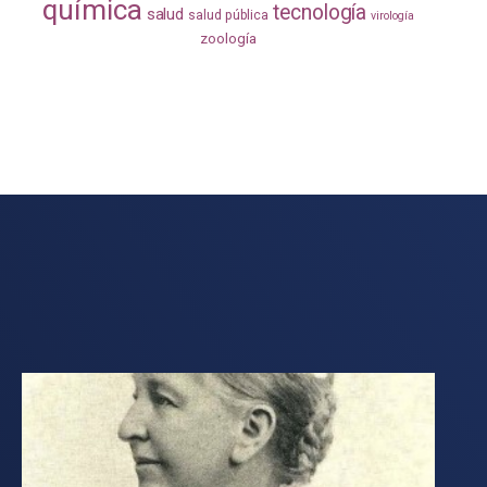
química
tecnología
salud
salud pública
virología
zoología