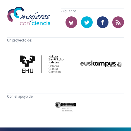
Mujeres
Síguenos:
con
ciencia
Un proyecto de:
Cátedra
Euskampus
de
Fundazioa
Cultura
Científica
Con el apoyo de:
Eusko
Jaurlaritza
-
Zientzia,