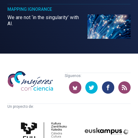
MAPPING IGNORANCE
We are not ‘in the singularity’ with
AI.
Mujeres
Síguenos:
con
ciencia
Un proyecto de:
Cátedra
Euskampus
de
Fundazioa
Cultura
Científica