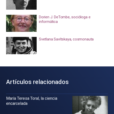
Dorien J. DeTombe, socióloga e
informática
Svetlana Savítskaya, cosmonauta
Artículos relacionados
María Teresa Toral, la ciencia
encarcelada