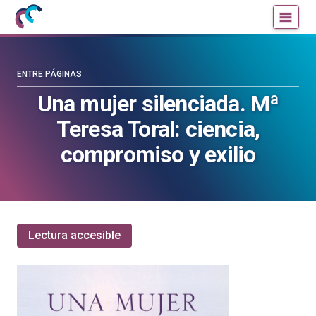
Mujeres
Un
con
blog
ciencia
de
—
la
ENTRE PÁGINAS
Cátedra
Cátedra
Una mujer silenciada. Mª
de
de
Teresa Toral: ciencia,
Cultura
Cultura
Científica
Científica
compromiso y exilio
de
de
la
la
UPV/EHU
UPV/EHU
Lectura accesible