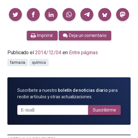
Compartir
Imprimir
Deja un comentario
Publicado el
2014/12/04
en
Entre páginas
farmacia
química
SUSCRÍBETE
Suscríbete a nuestro
boletín de noticias diario
para
POR
recibir artículos y otras actualizaciones.
E-
MAIL
Suscribirme