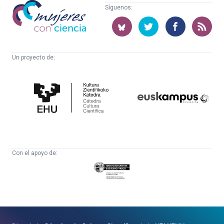
Mujeres
Síguenos:
con
ciencia
Un proyecto de:
Cátedra
Euskampus
de
Fundazioa
Cultura
Científica
Con el apoyo de:
Eusko
Jaurlaritza
-
Zientzia,
Unibertsitate