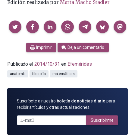
Edición realizada por
Marta Macho Stadler
Compartir
Imprimir
Deja un comentario
Publicado el
2014/10/31
en
Efemérides
anatomía
filosofía
matemáticas
SUSCRÍBETE
Suscríbete a nuestro
boletín de noticias diario
para
POR
recibir artículos y otras actualizaciones.
E-
MAIL
Suscribirme