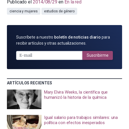
Publicado el
2014/08/29
en
En la red
ciencia y mujeres
estudios de género
SUSCRÍBETE
Suscríbete a nuestro
boletín de noticias diario
para
POR
recibir artículos y otras actualizaciones.
E-
MAIL
Suscribirme
ARTÍCULOS RECIENTES
Mary Elvira Weeks, la científica que
humanizó la historia de la química
Igual salario para trabajos similares: una
política con efectos inesperados