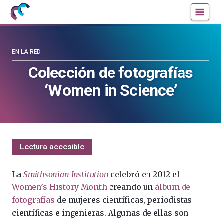
Mujeres
Un
con
blog
ciencia
de
—
la
EN LA RED
Cátedra
Cátedra
Colección de fotografías
de
de
‘Women in Science’
Cultura
Cultura
Científica
Científica
de
de
la
la
UPV/EHU
UPV/EHU
Lectura accesible
La
Smithsonian Institution
celebró en 2012 el
Women’s History Month
creando un
álbum de
fotografías
de mujeres científicas, periodistas
científicas e ingenieras. Algunas de ellas son