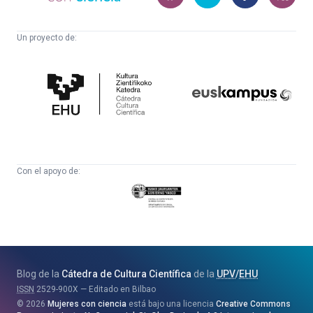
Un proyecto de:
Cátedra
Euskampus
de
Fundazioa
Cultura
Científica
Con el apoyo de:
Eusko
Jaurlaritza
-
Zientzia,
Unibertsitate
Blog de la
Cátedra de Cultura Científica
de la
UPV
/
EHU
eta
ISSN
2529-900X
Editado en Bilbao
Berrikuntza
2026
Mujeres con ciencia
está bajo una licencia
Creative Commons
Saila