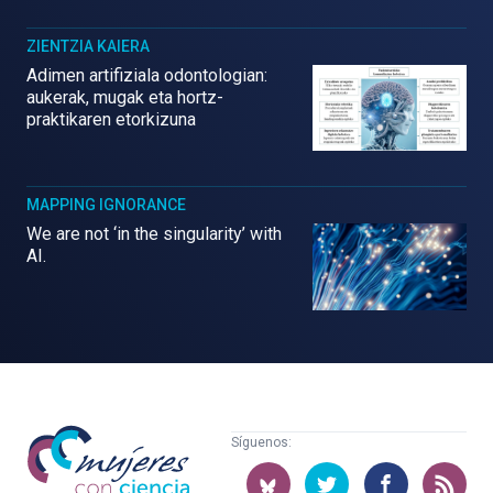
ZIENTZIA KAIERA
Adimen artifiziala odontologian:
aukerak, mugak eta hortz-
praktikaren etorkizuna
MAPPING IGNORANCE
We are not ‘in the singularity’ with
AI.
Mujeres
Síguenos:
con
ciencia