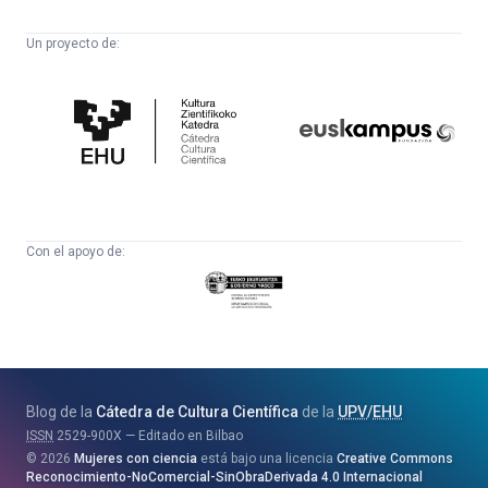
Un proyecto de:
Cátedra
Euskampus
de
Fundazioa
Cultura
Científica
Con el apoyo de:
Eusko
Jaurlaritza
-
Zientzia,
Unibertsitate
Blog de la
Cátedra de Cultura Científica
de la
UPV
/
EHU
eta
ISSN
2529-900X
Editado en Bilbao
Berrikuntza
2026
Mujeres con ciencia
está bajo una licencia
Creative Commons
Saila
Reconocimiento-NoComercial-SinObraDerivada 4.0 Internacional