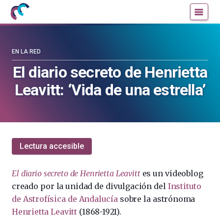
Mujeres
Un
con
blog
ciencia
de
—
la
EN LA RED
Cátedra
Cátedra
El diario secreto de Henrietta
de
de
Leavitt: ‘Vida de una estrella’
Cultura
Cultura
Científica
Científica
de
de
la
la
UPV/EHU
UPV/EHU
Lectura accesible
El diario secreto de Henrietta Leavitt
es un videoblog
creado por la unidad de divulgación del
Instituto
de Astrofísica de Andalucía
sobre la astrónoma
Henrietta Leavitt
(1868-1921).