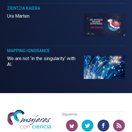
ZIENTZIA KAIERA
Ura Marten
MAPPING IGNORANCE
We are not ‘in the singularity’ with
AI.
Mujeres
Síguenos:
con
ciencia