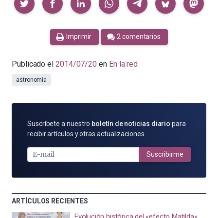
Imprimir
2 comentarios
Publicado el
2014/07/20
en
En la red
astronomía
SUSCRÍBETE
Suscríbete a nuestro
boletín de noticias diario
para
POR
recibir artículos y otras actualizaciones.
E-
MAIL
Suscribirme
ARTÍCULOS RECIENTES
Evolución histórica del «efecto Matilda»