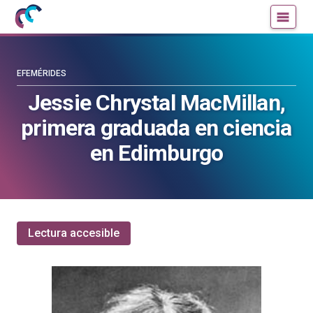
Mujeres
Un
con
blog
ciencia
de
—
la
EFEMÉRIDES
Cátedra
Cátedra
Jessie Chrystal MacMillan,
de
de
primera graduada en ciencia
Cultura
Cultura
Científica
Científica
en Edimburgo
de
de
la
la
UPV/EHU
UPV/EHU
Lectura accesible