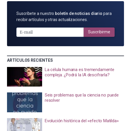
SUSCRÍBETE
Suscríbete a nuestro
boletín de noticias diario
para
POR
recibir artículos y otras actualizaciones.
E-
MAIL
Suscribirme
ARTÍCULOS RECIENTES
La célula humana es tremendamente
compleja. ¿Podrá la IA descifrarla?
Seis problemas que la ciencia no puede
resolver
Evolución histórica del «efecto Matilda»