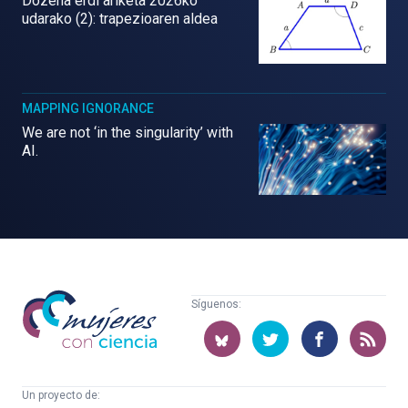
Dozena erdi ariketa 2026ko
udarako (2): trapezioaren aldea
MAPPING IGNORANCE
We are not ‘in the singularity’ with
AI.
Mujeres
Síguenos:
con
ciencia
Un proyecto de: