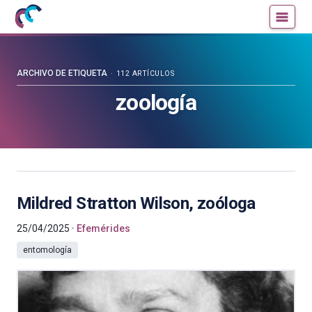
Mujeres
Un
con
blog
ciencia
de
—
la
ARCHIVO DE ETIQUETA
112 ARTÍCULOS
Cátedra
Cátedra
zoología
de
de
Cultura
Cultura
Científica
Científica
de
de
la
la
UPV/EHU
UPV/EHU
Mildred Stratton Wilson, zoóloga
25/04/2025
Efemérides
entomología