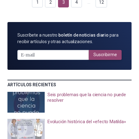
1
2
3
4
…
12
SUSCRÍBETE
Suscríbete a nuestro
boletín de noticias diario
para
POR
recibir artículos y otras actualizaciones.
E-
MAIL
Suscribirme
ARTÍCULOS RECIENTES
Seis problemas que la ciencia no puede
resolver
Evolución histórica del «efecto Matilda»