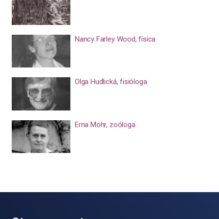
Nancy Farley Wood, física
Olga Hudlická, fisióloga
Erna Mohr, zoóloga