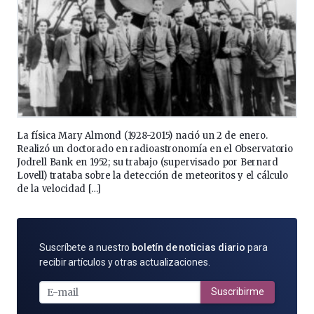
La física Mary Almond (1928-2015) nació un 2 de enero.
Realizó un doctorado en radioastronomía en el Observatorio
Jodrell Bank en 1952; su trabajo (supervisado por Bernard
Lovell) trataba sobre la detección de meteoritos y el cálculo
de la velocidad […]
SUSCRÍBETE
Suscríbete a nuestro
boletín de noticias diario
para
POR
recibir artículos y otras actualizaciones.
E-
MAIL
Suscribirme