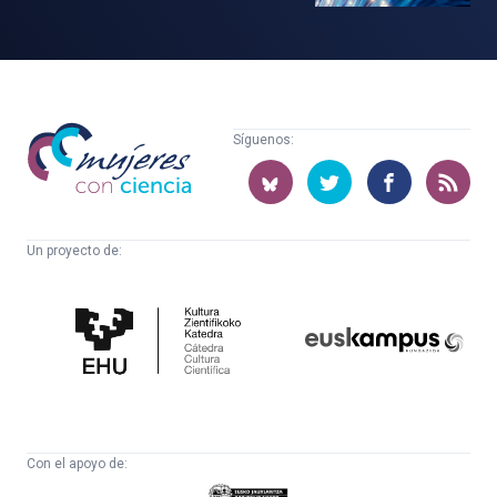
Mujeres
Síguenos:
con
ciencia
Un proyecto de:
Cátedra
Euskampus
de
Fundazioa
Cultura
Científica
Con el apoyo de:
Eusko