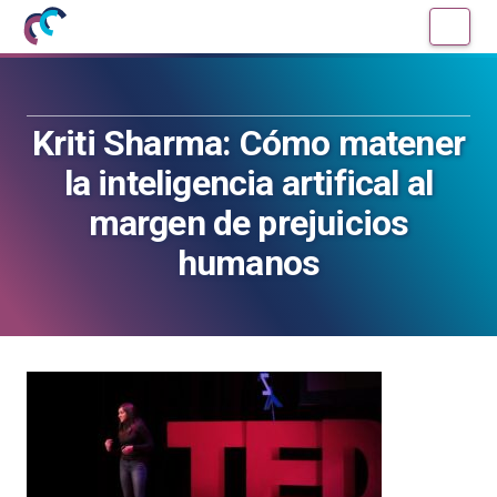
Mujeres
Un
con
blog
ciencia
de
—
la
Kriti Sharma: Cómo matener
Cátedra
Cátedra
de
de
la inteligencia artifical al
Cultura
Cultura
margen de prejuicios
Científica
Científica
de
de
humanos
la
la
UPV/EHU
UPV/EHU