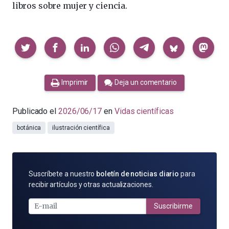
libros sobre mujer y ciencia.
Compartir
Imprimir
Deja un comentario
Publicado el
2026/06/17
en
Vidas científicas
botánica
ilustración científica
SUSCRÍBETE
Suscríbete a nuestro
boletín de noticias diario
para
POR
recibir artículos y otras actualizaciones.
E-
MAIL
Suscribirme