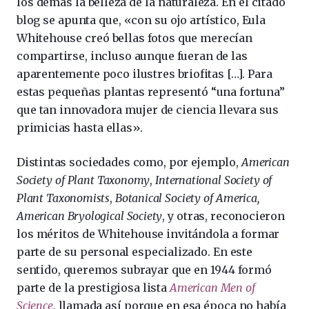
los demás la belleza de la naturaleza. En el citado
blog se apunta que, «con su ojo artístico, Eula
Whitehouse creó bellas fotos que merecían
compartirse, incluso aunque fueran de las
aparentemente poco ilustres briofitas […]. Para
estas pequeñas plantas representó “una fortuna”
que tan innovadora mujer de ciencia llevara sus
primicias hasta ellas».
Distintas sociedades como, por ejemplo,
American
Society of Plant Taxonomy
,
International Society of
Plant Taxonomists
,
Botanical Society of America,
American Bryological Society
, y otras, reconocieron
los méritos de Whitehouse invitándola a formar
parte de su personal especializado. En este
sentido, queremos subrayar que en 1944 formó
parte de la prestigiosa lista
American Men of
Science
, llamada así porque en esa época no había