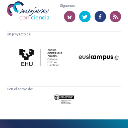
Mujeres
Síguenos:
con
ciencia
Un proyecto de:
Cátedra
Euskampus
de
Fundazioa
Cultura
Científica
Con el apoyo de:
Eusko
Jaurlaritza
-
Zientzia,
Unibertsitate