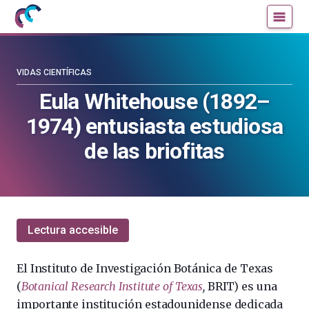
Mujeres
Un
con
blog
ciencia
de
—
la
VIDAS CIENTÍFICAS
Cátedra
Cátedra
Eula Whitehouse (1892–
de
de
1974) entusiasta estudiosa
Cultura
Cultura
Científica
Científica
de las briofitas
de
de
la
la
UPV/EHU
UPV/EHU
Lectura accesible
El Instituto de Investigación Botánica de Texas
(
Botanical Research Institute of Texas
,
BRIT) es una
importante institución estadounidense dedicada