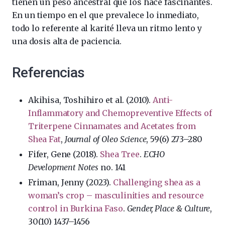
tienen un peso ancestral que los hace fascinantes.
En un tiempo en el que prevalece lo inmediato,
todo lo referente al karité lleva un ritmo lento y
una dosis alta de paciencia.
Referencias
Akihisa, Toshihiro et al. (2010).
Anti-
Inflammatory and Chemopreventive Effects of
Triterpene Cinnamates and Acetates from
Shea Fat
,
Journal of Oleo Science
, 59(6) 273–280
Fifer, Gene (2018).
Shea Tree
.
ECHO
Development Notes
no. 141
Friman, Jenny (2023).
Challenging shea as a
woman’s crop – masculinities and resource
control in Burkina Faso
.
Gender, Place & Culture
,
30(10) 1437–1456