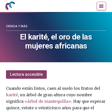
Mujeres
Un
con
blog
ciencia
de
—
la
CIENCIA Y MÁS
Cátedra
Cátedra
El karité, el oro de las
de
de
mujeres africanas
Cultura
Cultura
Científica
Científica
de
de
la
la
UPV/EHU
UPV/EHU
Lectura accesible
Cuando están listos, caen al suelo los frutos del
karité
, un árbol de gran altura cuyo nombre
significa
«árbol de mantequilla»
. Hay que esperar
quince, veinte o veinticinco años para que el