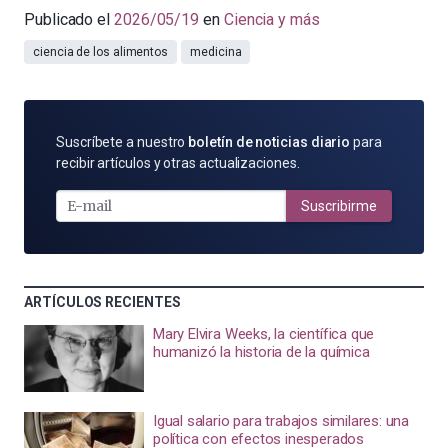
Publicado el
2026/05/19
en
Ciencia y más
ciencia de los alimentos
medicina
SUSCRÍBETE
Suscríbete a nuestro
boletín de noticias diario
para
POR
recibir artículos y otras actualizaciones.
E-
MAIL
Suscribirme
ARTÍCULOS RECIENTES
Mary Elvira Weeks, la científica que
humanizó la historia de la química
Igual salario para trabajos similares: una
política con efectos inesperados