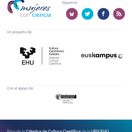
Mujeres
Síguenos:
con
ciencia
Un proyecto de:
Cátedra
Euskampus
de
Fundazioa
Cultura
Científica
Con el apoyo de:
Eusko
Jaurlaritza
-
Zientzia,
Unibertsitate
Blog de la
Cátedra de Cultura Científica
de la
UPV
/
EHU