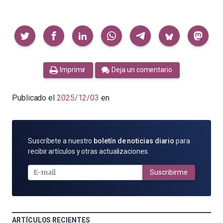
Compartir
Imprimir
Deja un comentario
Publicado el
2025/12/03
en
SUSCRÍBETE
Suscríbete a nuestro
boletín de noticias diario
para
POR
recibir artículos y otras actualizaciones.
E-
MAIL
Suscribirme
ARTÍCULOS RECIENTES