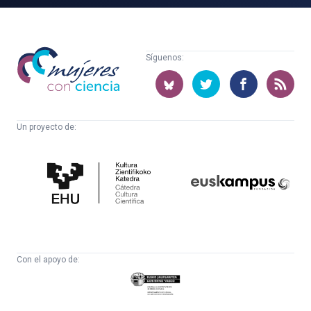
Mujeres
Síguenos:
con
ciencia
Un proyecto de:
Cátedra
Euskampus
de
Fundazioa
Cultura
Científica
Con el apoyo de:
Eusko
Jaurlaritza