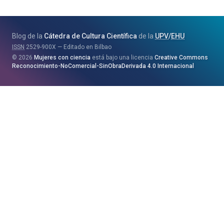
-
Zientzia,
Unibertsitate
Blog de la
Cátedra de Cultura Científica
de la
UPV
/
EHU
eta
ISSN
2529-900X
Editado en Bilbao
Berrikuntza
2026
Mujeres con ciencia
está bajo una licencia
Creative Commons
Saila
Reconocimiento-NoComercial-SinObraDerivada 4.0 Internacional