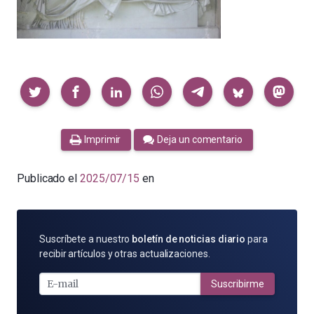
Compartir
Imprimir
Deja un comentario
Publicado el
2025/07/15
en
SUSCRÍBETE
Suscríbete a nuestro
boletín de noticias diario
para
POR
recibir artículos y otras actualizaciones.
E-
MAIL
Suscribirme