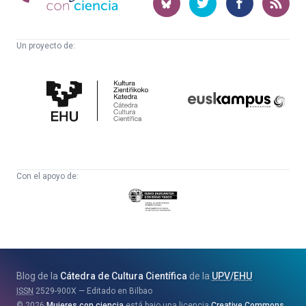
ciencia
Un proyecto de:
Cátedra
Euskampus
de
Fundazioa
Cultura
Científica
Con el apoyo de:
Eusko
Jaurlaritza
-
Zientzia,
Unibertsitate
Blog de la
Cátedra de Cultura Científica
de la
UPV
/
EHU
eta
ISSN
2529-900X
Editado en Bilbao
Berrikuntza
2026
Mujeres con ciencia
está bajo una licencia
Creative Commons