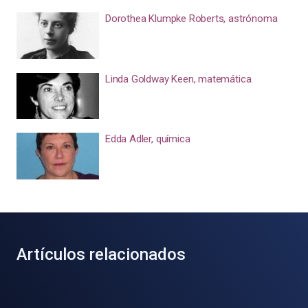
Dorothea Klumpke Roberts, astrónoma
Linda Goldway Keen, matemática
Edda Adler, química
Artículos relacionados