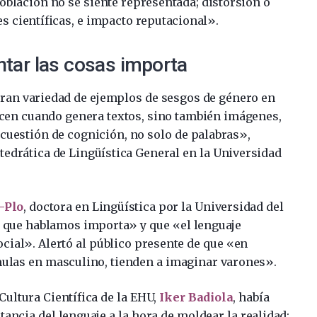
oblación no se siente representada; distorsión o
s científicas, e impacto reputacional».
ntar las cosas importa
gran variedad de ejemplos de sesgos de género en
recen cuando genera textos, sino también imágenes,
 cuestión de cognición, no solo de palabras»,
atedrática de Lingüística General en la Universidad
-Plo
, doctora en Lingüística por la Universidad del
a que hablamos importa» y que «el lenguaje
cial». Alertó al público presente de que «en
mulas en masculino, tienden a imaginar varones».
 Cultura Científica de la EHU,
Iker Badiola
, había
ancia del lenguaje a la hora de moldear la realidad: