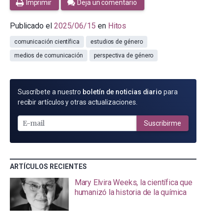
Imprimir
Deja un comentario
Publicado el
2025/06/15
en
Hitos
comunicación científica
estudios de género
medios de comunicación
perspectiva de género
SUSCRÍBETE
Suscríbete a nuestro
boletín de noticias diario
para
POR
recibir artículos y otras actualizaciones.
E-
MAIL
Suscribirme
ARTÍCULOS RECIENTES
Mary Elvira Weeks, la científica que
humanizó la historia de la química