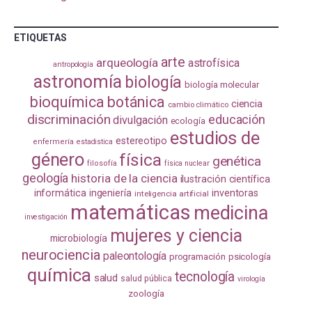
ETIQUETAS
arte
arqueología
astrofísica
antropología
astronomía
biología
biología molecular
bioquímica
botánica
ciencia
cambio climático
discriminación
educación
divulgación
ecología
estudios de
estereotipo
enfermería
estadistica
género
física
genética
filosofía
física nuclear
geología
historia de la ciencia
ilustración científica
informática
ingeniería
inventoras
inteligencia artificial
matemáticas
medicina
investigación
mujeres y ciencia
microbiología
neurociencia
paleontología
programación
psicología
química
tecnología
salud
salud pública
virología
zoología